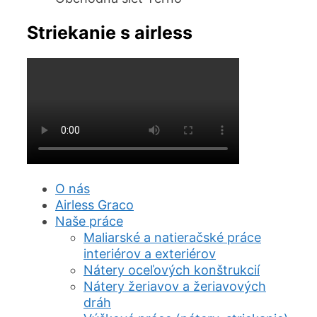
Striekanie s airless
O nás
Airless Graco
Naše práce
Maliarské a natieračské práce
interiérov a exteriérov
Nátery oceľových konštrukcií
Nátery žeriavov a žeriavových
dráh